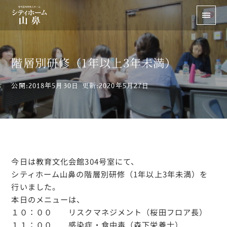
階層別研修（1年以上3年未満）
公開:2018年5月30日
更新:2020年5月27日
今日は教育文化会館304号室にて、
シティホーム山鼻の階層別研修（1年以上3年未満）を
行いました。
本日のメニューは、
１０：００ リスクマネジメント（桜田フロア長）
１１：００ 感染症・食中毒（森下栄養士）